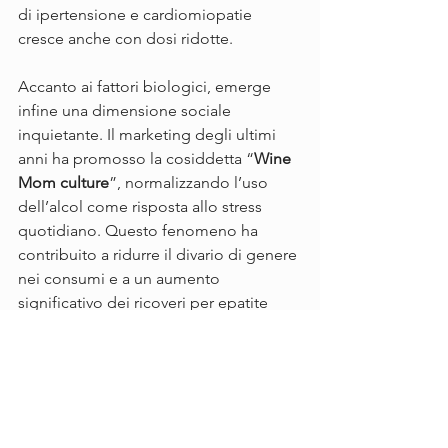
di ipertensione e cardiomiopatie 
cresce anche con dosi ridotte.
Accanto ai fattori biologici, emerge 
infine una dimensione sociale 
inquietante. Il marketing degli ultimi 
anni ha promosso la cosiddetta “
Wine 
Mom culture
”, normalizzando l’uso 
dell’alcol come risposta allo stress 
quotidiano. Questo fenomeno ha 
contribuito a ridurre il divario di genere 
nei consumi e a un aumento 
significativo dei ricoveri per epatite 
alcolica tra donne tra i 30 e i 50 anni.
Il messaggio della scienza è chiaro: 
non esiste una soglia universale di 
sicurezza.
 La prevenzione deve tener 
conto delle differenze biologiche e 