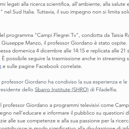
legati alla ricerca scientifica, all'ambiente, alla salute 
 nel Sud Italia. Tuttavia, il suo impegno non si limita sol
del programma "Campi Flegrei Tv", condotta da Taisia Ra
i Giuseppe Manzo, il professor Giordano è stato ospite.
essa domenica 4 dicembre alle 14:15 e replicata alle 21 s
e. È possibile seguire la trasmissione anche in streaming s
t
 e sulle pagine Facebook correlate.
l professor Giordano ha condiviso la sua esperienza e le
sidente dello 
Sbarro Institute (SHRO)
 di Filadelfia.
l professor Giordano a programmi televisivi come Campi
pegno nell'educare e informare il pubblico su questioni d
zie alle sue competenze e alla sua passione per la ricerca 
ntribuisce in modo significativo alla divulgazione di in