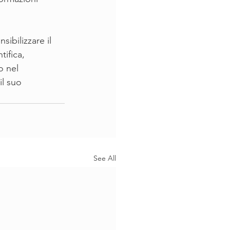
ibilizzare il 
ifica, 
o nel 
l suo 
See All