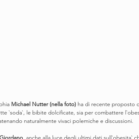
phia 
Michael Nutter (nella foto)
 ha di recente proposto d
te `soda`, le bibite dolcificate, sia per combattere l`obes
scatenando naturalmente vivaci polemiche e discussioni. 
 Giordano
, anche alla luce degli ultimi dati sull`obesita`