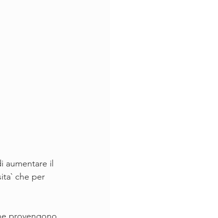
i aumentare il 
ita` che per 
 che provengono 