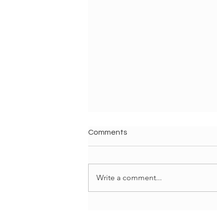
Comments
Write a comment...
Il potere della luce sulla
materia vivente