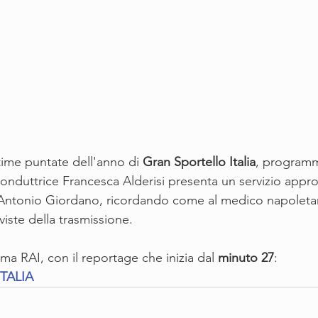
time puntate dell'anno di 
Gran Sportello Italia
, programm
 conduttrice Francesca Alderisi presenta un servizio appro
r Antonio Giordano, ricordando come al medico napoleta
viste della trasmissione.
mma RAI, con il reportage che inizia dal 
minuto 27
:
TALIA