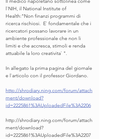
Il medico napoletano sottolinea come 
l`NIH, il National Institute of 
Health:"Non finanzi programmi di 
ricerca rischiosi.  E` fondamentale che i 
ricercatori possano lavorare in un 
ambiente professionale che non li 
limiti e che accresca, stimoli e renda 
attuabile la loro creativita` ".  
In allegato la prima pagina del giornale 
e l`articolo con il professor Giordano.
http://shrodiary.ning.com/forum/attach
ment/download?
id=2225861%3AUploadedFile%3A2206
http://shrodiary.ning.com/forum/attach
ment/download?
id=2225861%3AUploadedFile%3A2207