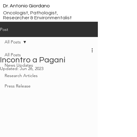
Dr. Antonio Giordano
Oncologist, Pathologist,
Researcher & Environmentalist
Post
All Posts
All Posts
Incontro a Pagani
News Updates
Updated:
Jun 26, 2023
Research Articles
Press Release