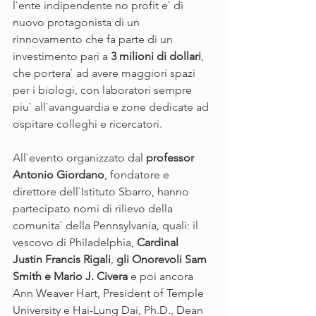
l`ente indipendente no profit e` di 
nuovo protagonista di un 
rinnovamento che fa parte di un 
investimento pari a 
3 milioni di dollari
, 
che portera` ad avere maggiori spazi 
per i biologi, con laboratori sempre 
piu` all`avanguardia e zone dedicate ad 
ospitare colleghi e ricercatori.
All`evento organizzato dal 
professor 
Antonio Giordano
, fondatore e 
direttore dell`Istituto Sbarro, hanno 
partecipato nomi di rilievo della 
comunita` della Pennsylvania, quali: il 
vescovo di Philadelphia, 
Cardinal 
Justin Francis Rigali
, 
gli Onorevoli Sam 
Smith e Mario J. Civera
 e poi ancora 
Ann Weaver Hart, President of Temple 
University e Hai-Lung Dai, Ph.D., Dean 