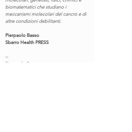
biomatematici che studiano i 
meccanismi molecolari del cancro e di 
altre condizioni debilitanti.
Pierpaolo Basso
Sbarro Health PRESS
--
Pierpaolo Basso
Public relations specialist
Sbarro Health Research Organization
http://shrodiary.ning.com/
Philadelphia, PA
USA