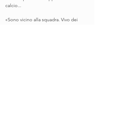
calcio...
«Sono vicino alla squadra. Vivo dei 
risultati delle partite, della classifica 
azzurra. E ho la fortuna di conoscere 
calciatori, allenatori, dirigenti. La festa 
per lo scudetto vinto da Spalletti è 
stata una goduria, ho ancora la pelle 
d’oca. Mazzarri? Bei ricordi, spero si 
rinnovino.
Perché la napoletanità è talento. E 
desidero che abbia successo contro 
tutto e tutti».