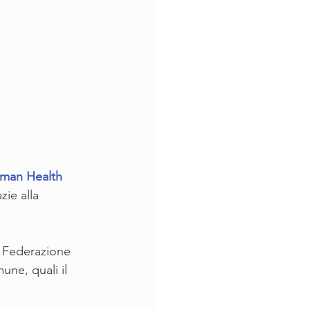
man Health 
ie alla 
a Federazione 
une, quali il 