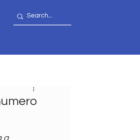
 numero
 a 