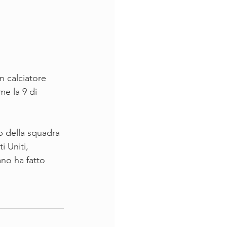
n calciatore 
me la 9 di 
p della squadra 
i Uniti, 
no ha fatto 