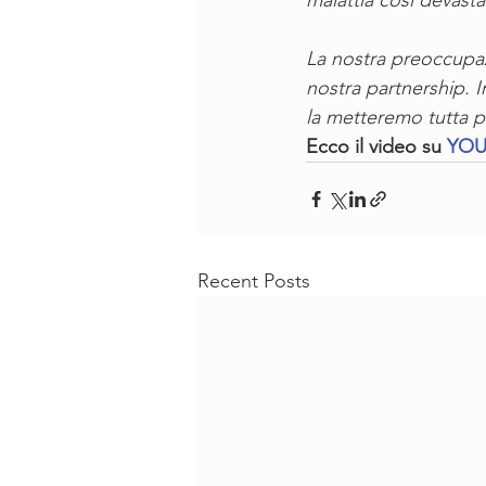
malattia così devastan
La nostra preoccupazi
nostra partnership. I
la metteremo tutta p
Ecco il video su 
YOU
Recent Posts