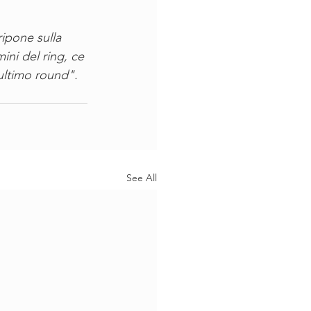
ripone sulla 
ini del ring, ce 
ultimo round".
See All