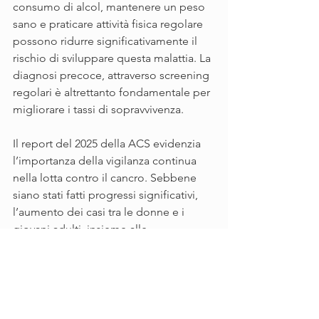
consumo di alcol, mantenere un peso 
sano e praticare attività fisica regolare 
possono ridurre significativamente il 
rischio di sviluppare questa malattia. La 
diagnosi precoce, attraverso screening 
regolari è altrettanto fondamentale per 
migliorare i tassi di sopravvivenza.
Il report del 2025 della ACS evidenzia 
l’importanza della vigilanza continua 
nella lotta contro il cancro. Sebbene 
siano stati fatti progressi significativi, 
l’aumento dei casi tra le donne e i 
giovani adulti, insieme alle 
disuguaglianze persistenti, dimostra la 
necessità di sforzi costanti nella 
prevenzione, diagnosi precoce e 
l’accesso equo alle cure. Solo 
lavorando insieme possiamo aspirare a 