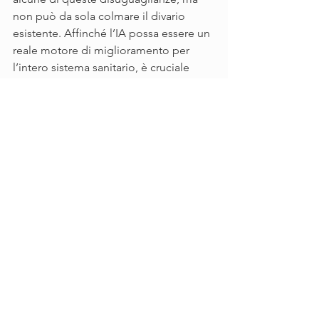
non può da sola colmare il divario 
esistente. Affinché l’IA possa essere un 
reale motore di miglioramento per 
l’intero sistema sanitario, è cruciale 
affrontare le disparità tra Nord e Sud, 
promuovendo una distribuzione più 
equa delle tecnologie innovative. Solo 
attraverso un’adozione omogenea 
delle soluzioni digitali in tutto il Paese 
sarà possibile valorizzare appieno il 
potenziale dell’IA e garantire a tutti i 
cittadini il diritto a una sanità di qualità.
antonio giordano sbarro institute
antonio giordano temple university
SHRO
Antonio Giordano SHRO
shro italia
sbarrohealthresearchorganization
AI
Nord-Sud