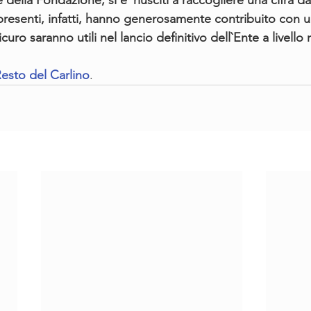
della Fondazione, si e` riusciti a raccogliere una cifra da
i presenti, infatti, hanno generosamente contribuito con un
curo saranno utili nel lancio definitivo dell`Ente a livello
esto del Carlino
.