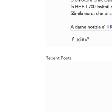
promotore principale 
la HHF. I 700 invitat
55mila euro, che di si
A darne notizia e` il 
R
Recent Posts