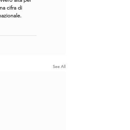
vvero alta per 
a cifra di 
 nazionale.
See All