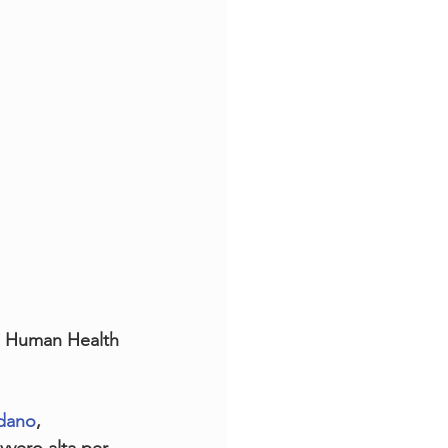
la Human Health 
rdano
, 