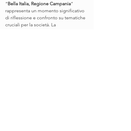
“
Bella Italia, Regione Campania
” 
rappresenta un momento significativo 
di riflessione e confronto su tematiche 
cruciali per la società. La 
partecipazione di esperti, istituzioni e 
cittadini sottolinea l'importanza della 
collaborazione per costruire un futuro 
più sano e sostenibile.
See All
Recent Posts