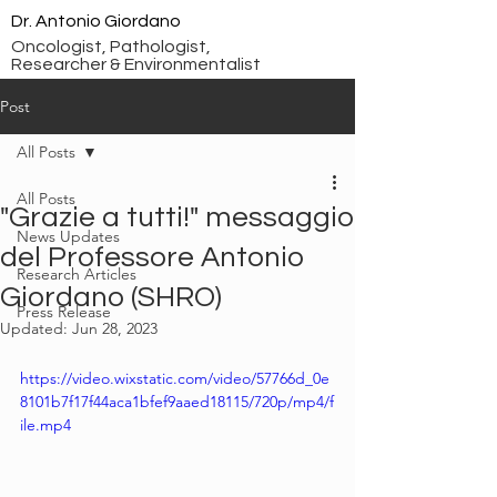
Dr. Antonio Giordano
Oncologist, Pathologist,
Researcher & Environmentalist
Post
All Posts
All Posts
"Grazie a tutti!" messaggio
News Updates
del Professore Antonio
Research Articles
Giordano (SHRO)
Press Release
Updated:
Jun 28, 2023
https://video.wixstatic.com/video/57766d_0e
8101b7f17f44aca1bfef9aaed18115/720p/mp4/f
ile.mp4