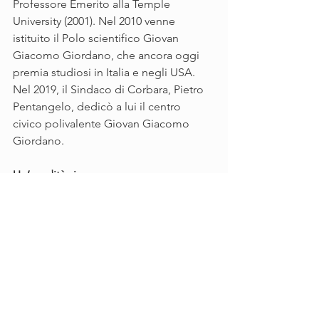
Professore Emerito alla Temple 
University (2001). Nel 2010 venne 
istituito il Polo scientifico Giovan 
Giacomo Giordano, che ancora oggi 
premia studiosi in Italia e negli USA. 
Nel 2019, il Sindaco di Corbara, Pietro 
Pentangelo, dedicò a lui il centro 
civico polivalente Giovan Giacomo 
Giordano.
Un’eredità viva
Mio padre resta per me e per tanti un 
modello di scienza al servizio 
dell’uomo. La sua vita ispira le nuove 
generazioni di ricercatori: fare ricerca 
non basta, bisogna metterla al servizio 
della collettività, con rigore, integrità e 
attenzione all’ambiente e alla salute 