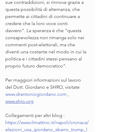
sue contraddizioni, si rinnova grazie a 
questa possibilità di alternanza, che 
permette ai cittadini di continuare a 
credere che la loro voce conti 
davvero". La speranza è che "questa 
consapevolezza non rimanga solo nei 
commenti post-elettorali, ma che 
diventi una costante nel modo in cui la 
politica e i cittadini stessi pensano al 
proprio futuro democratico".
Per maggiori informazioni sul lavoro 
del Dott. Giordano e SHRO, visitate 
www.drantoniogiordano.com
 , 
www.shro.org
Collegamenti per altri blog : 
https://www.ilmattino.it/napoli/cronaca/
elezioni_usa_giordano_sbarro_trump_l