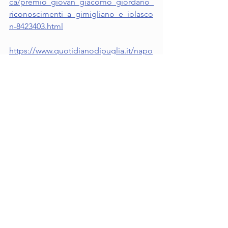
ca/premio_giovan_giacomo_giordano_
riconoscimenti_a_gimigliano_e_iolasco
n-8423403.html
https://www.quotidianodipuglia.it/napo
li/cronaca/premio_giovan_giacomo_gi
ordano_riconoscimenti_a_gimigliano_e
_iolascon-8423403.html
https://www.corriereadriatico.it/napoli/c
ronaca/premio_giovan_giacomo_giord
ano_riconoscimenti_a_gimigliano_e_io
lascon-8423403.html