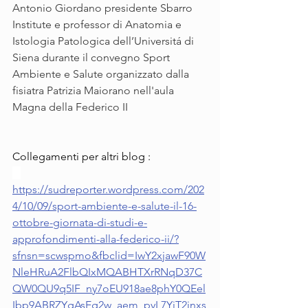
Antonio Giordano presidente Sbarro 
Institute e professor di Anatomia e 
Istologia Patologica dell’Universitá di 
Siena durante il convegno Sport 
Ambiente e Salute organizzato dalla 
fisiatra Patrizia Maiorano nell'aula 
Magna della Federico II
Collegamenti per altri blog :
https://sudreporter.wordpress.com/202
4/10/09/sport-ambiente-e-salute-il-16-
ottobre-giornata-di-studi-e-
approfondimenti-alla-federico-ii/?
sfnsn=scwspmo&fbclid=IwY2xjawF90W
NleHRuA2FlbQIxMQABHTXrRNqD37C
QW0QU9q5IF_ny7oEU918ae8phY0QEel
Ibp9ABRZYgAsEg2w_aem_pyL7YjT2inxs