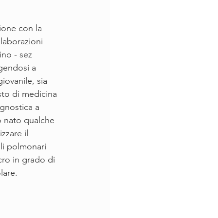
ione con la 
llaborazioni 
ino - sez 
lgendosi a 
iovanile, sia 
sto di medicina 
gnostica a 
 nato qualche 
zzare il 
li polmonari 
ro in grado di 
lare.