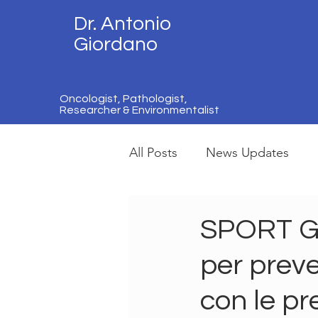
Dr. Antonio
Giordano
Oncologist, Pathologist,
Researcher & Environmentalist
All Posts
News Updates
SPORT GE
per preve
con le pr