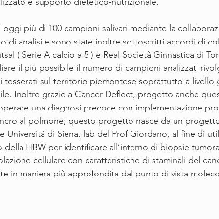
izzato e supporto dietetico-nutrizionale. 
d oggi più di 100 campioni salivari mediante la collaboraz
 di analisi e sono state inoltre sottoscritti accordi di co
tsal ( Serie A calcio a 5 ) e Real Società Ginnastica di Tor
iare il più possibile il numero di campioni analizzati rivo
tesserati sul territorio piemontese soprattutto a livello g
le. Inoltre grazie a Cancer Deflect, progetto anche que
ó operare una diagnosi precoce con implementazione pro
ancro al polmone; questo progetto nasce da un progetto
 Università di Siena, lab del Prof Giordano, al fine di utili
o della HBW per identificare all’interno di biopsie tumora
zione cellulare con caratteristiche di staminali del canc
ate in maniera più approfondita dal punto di vista moleco