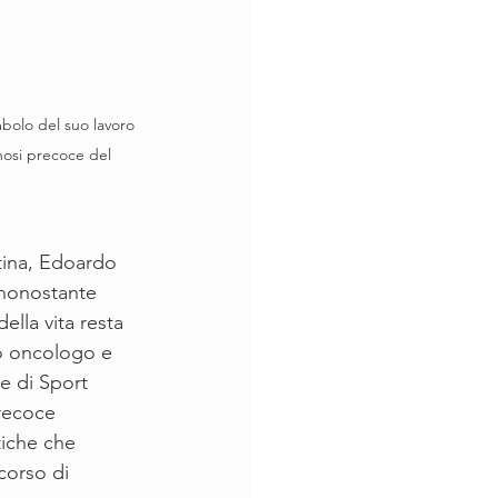
nosi precoce del 
tina, Edoardo 
 nonostante 
ella vita resta 
o oncologo e 
e di Sport 
recoce 
tiche che 
corso di 