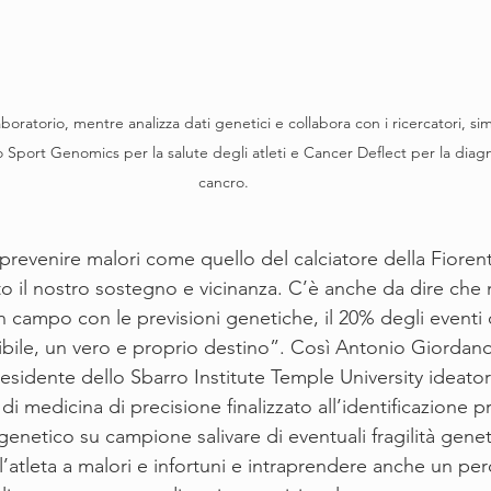
o Sport Genomics per la salute degli atleti e Cancer Deflect per la diag
cancro.
revenire malori come quello del calciatore della Fioren
tto il nostro sostegno e vicinanza. C’è anche da dire che
 in campo con le previsioni genetiche, il 20% degli eventi d
bile, un vero e proprio destino”. Così Antonio Giordan
idente dello Sbarro Institute Temple University ideator
 medicina di precisione finalizzato all’identificazione p
enetico su campione salivare di eventuali fragilità gene
’atleta a malori e infortuni e intraprendere anche un per