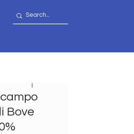
n campo
di Bove
20%