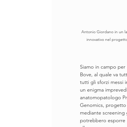
 Antonio Giordano in un laboratorio, mentre analizza dati genetici e collabora con i ricercatori, simbolo del suo lavoro 
innovativo nel progett
Siamo in campo per p
Bove, al quale va tu
tutti gli sforzi messi
un enigma imprevedi
anatomopatologo Pres
Genomics, progetto di
mediante screening g
potrebbero esporre l